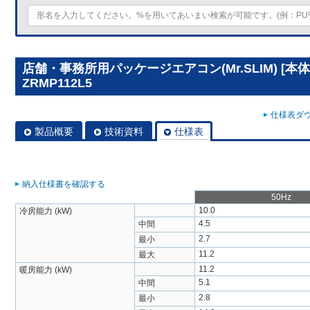
店舗・事務所用パッケージエアコン(Mr.SLIM) [本体
ZRMP112L5
仕様表ダウ
製品概要
技術資料
仕様表
納入仕様書を確認する
50Hz
10.0
冷房能力 (kW)
4.5
中間
2.7
最小
11.2
最大
11.2
暖房能力 (kW)
5.1
中間
2.8
最小