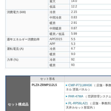
14.0
最大
12.2
低温
2.15
消費電力 (kW)
冷房
0.83
中間冷房
2.91
暖房
0.87
中間暖房
5.99
暖房／低温
APF2015
5.5
通年エネルギー消費効率
APF
5.3
6.7
運転電流 (A)
冷房
9.0
暖房
92
力率 (%)
冷房
93
暖房
セット形名
PLZX-ZRMP112L5
CMP-P71LWHG6
（ 店舗・事務所
ネル 塗装パネル ）
PAR-47MA
（ 空調管理システム
PL-RP56LA21
（ 店舗・事務所用
セット構成品
天井カセット形室内 ）