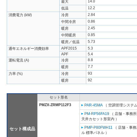
14.0
最大
12.2
低温
2.84
消費電力 (kW)
冷房
0.86
中間冷房
2.45
暖房
0.85
中間暖房
5.73
暖房／低温
APF2015
5.3
通年エネルギー消費効率
APF
5.4
8.8
運転電流 (A)
冷房
7.7
暖房
93
力率 (%)
冷房
92
暖房
セット形名
PMZX-ZRMP112F3
PAR-45MA
（ 空調管理システム
PM-RP56FA19
（ 店舗・事務所用
天井カセット形室内 ）
PMP-P80FWH11
（ 店舗・事務所
セット構成品
ル 標準パネル ）