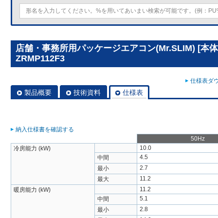
店舗・事務所用パッケージエアコン(Mr.SLIM) [本体
ZRMP112F3
仕様表ダウ
製品概要
技術資料
仕様表
納入仕様書を確認する
50Hz
10.0
冷房能力 (kW)
4.5
中間
2.7
最小
11.2
最大
11.2
暖房能力 (kW)
5.1
中間
2.8
最小