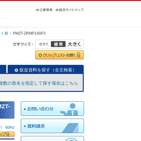
ット形
PMZT-ZRMP160F3
販促資料を探す（全文検索）
複数の形名を指定して探す場合はこちら
ZT-
 60Hz