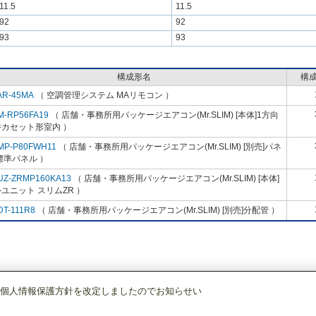
11.5
11.5
92
92
93
93
構成形名
構
AR-45MA
（ 空調管理システム MAリモコン ）
M-RP56FA19
（ 店舗・事務所用パッケージエアコン(Mr.SLIM) [本体]1方向
井カセット形室内 ）
MP-P80FWH11
（ 店舗・事務所用パッケージエアコン(Mr.SLIM) [別売]パネ
標準パネル ）
UZ-ZRMP160KA13
（ 店舗・事務所用パッケージエアコン(Mr.SLIM) [本体]
ユニット スリムZR ）
DT-111R8
（ 店舗・事務所用パッケージエアコン(Mr.SLIM) [別売]分配管 ）
個人情報保護方針を改定しましたのでお知らせい
店舗・事務所用パッケージエアコン(Mr.SLIM)
[本体]スリムZR
1方向天井カセ