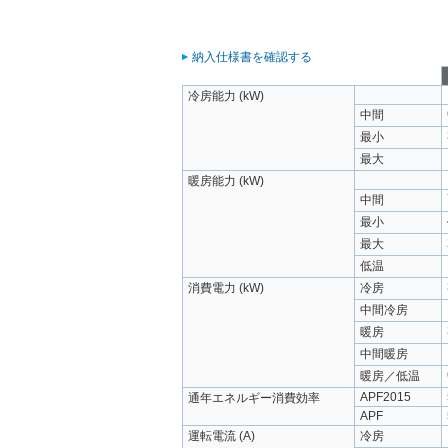
納入仕様書を確認する
冷房能力 (kW)
中間
最小
最大
暖房能力 (kW)
中間
最小
最大
低温
消費電力 (kW)
冷房
中間冷房
暖房
中間暖房
暖房／低温
APF2015
通年エネルギー消費効率
APF
運転電流 (A)
冷房