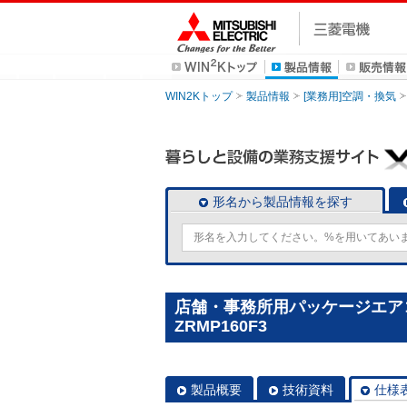
WIN2Kトップ
製品情報
[業務用]空調・換気
形名から製品情報を探す
店舗・事務所用パッケージエアコン(M
ZRMP160F3
製品概要
技術資料
仕様