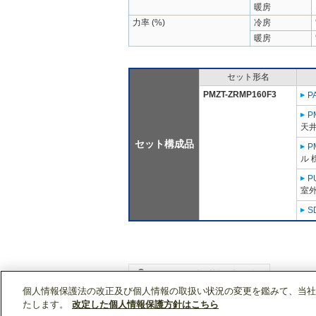
暖房
力率 (%)
冷房
暖房
セット形名
PMZT-ZRMP160F3
P
P
天
セット構成品
P
ル 
P
室外
S
個人情報保護法の改正及び個人情報の取扱い状況の変更を鑑みて、当社
WIN2Kトップ
製品情報
[業務用]空調・換気
たします。
改定した個人情報保護方針はこちら