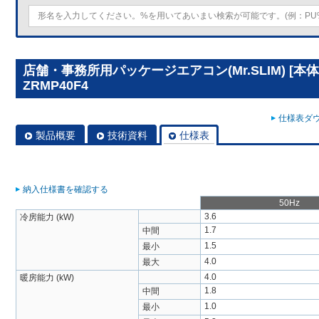
店舗・事務所用パッケージエアコン(Mr.SLIM) [本体
ZRMP40F4
仕様表ダウ
製品概要
技術資料
仕様表
納入仕様書を確認する
50Hz
3.6
冷房能力 (kW)
1.7
中間
1.5
最小
4.0
最大
4.0
暖房能力 (kW)
1.8
中間
1.0
最小