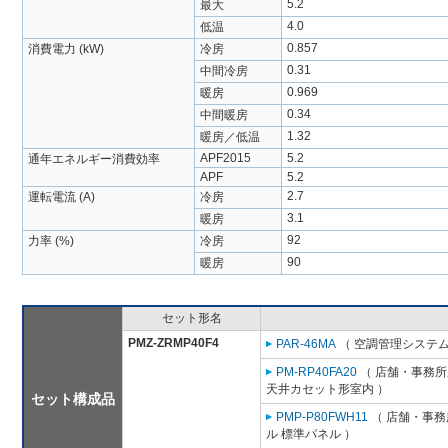
5.2
最大
4.0
低温
0.857
消費電力 (kW)
冷房
0.31
中間冷房
0.969
暖房
0.34
中間暖房
1.32
暖房／低温
APF2015
5.2
通年エネルギー消費効率
APF
5.2
2.7
運転電流 (A)
冷房
3.1
暖房
92
力率 (%)
冷房
90
暖房
セット形名
PMZ-ZRMP40F4
PAR-46MA
（ 空調管理システム
PM-RP40FA20
（ 店舗・事務所用
天井カセット形室内 ）
セット構成品
PMP-P80FWH11
（ 店舗・事務所
ル 標準パネル ）