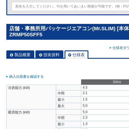
店舗・事務所用パッケージエアコン(Mr.SLIM) [本体
ZRMP50SFF5
仕様表ダウ
製品概要
技術資料
仕様表
納入仕様書を確認する
50Hz
4.5
冷房能力 (kW)
2.1
中間
1.5
最小
5.0
最大
5.0
暖房能力 (kW)
2.3
中間
1.3
最小