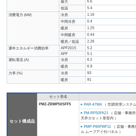
6.6
最大
5.4
低温
1.16
消費電力 (kW)
冷房
0.4
中間冷房
1.25
暖房
0.44
中間暖房
2.26
暖房／低温
APF2015
5.2
通年エネルギー消費効率
APF
5.1
6.2
運転電流 (A)
冷房
6.9
暖房
93
力率 (%)
冷房
91
暖房
セット形名
PMZ-ZRMP50SFF5
PAR-47MA
（ 空調管理システム
PM-RP50FA21
（ 店舗・事務所用
天井カセット形室内 ）
セット構成品
PMP-P80FWF11
（ 店舗・事務所
ル ムーブアイ付パネル ）