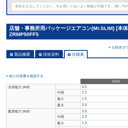
店舗・事務所用パッケージエアコン(Mr.SLIM) [本体
ZRMP50FF5
仕様表ダウ
製品概要
技術資料
仕様表
納入仕様書を確認する
50Hz
4.5
冷房能力 (kW)
2.1
中間
1.5
最小
5.0
最大
5.0
暖房能力 (kW)
2.3
中間
1.3
最小