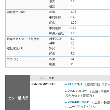
6.6
最大
5.4
低温
1.16
消費電力 (kW)
冷房
0.4
中間冷房
1.25
暖房
0.44
中間暖房
2.26
暖房／低温
APF2015
5.2
通年エネルギー消費効率
APF
5.1
3.6
運転電流 (A)
冷房
4.0
暖房
93
力率 (%)
冷房
91
暖房
セット形名
PMZ-ZRMP50FF5
PAR-47MA
（ 空調管理システム
PM-RP50FA21
（ 店舗・事務所用
天井カセット形室内 ）
セット構成品
PMP-P80FWF11
（ 店舗・事務所
ル ムーブアイ付パネル ）