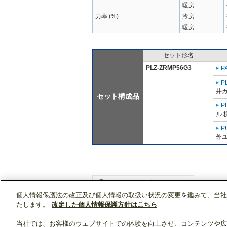
暖房
力率 (%)
冷房
暖房
セット形名
PLZ-ZRMP56G3
P
P
井
セット構成品
P
ル 
P
外ユ
個人情報保護法の改正及び個人情報の取扱い状況の変更を鑑みて、当社
WIN2Kトップ
製品情報
[業務用]空調・換気
たします。
改定した個人情報保護方針はこちら
当社では、お客様のウェブサイトでの体験を向上させ、コンテンツや広