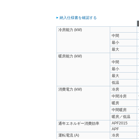
納入仕様書を確認する
冷房能力 (kW)
中間
最小
最大
暖房能力 (kW)
中間
最小
最大
低温
消費電力 (kW)
冷房
中間冷房
暖房
中間暖房
暖房／低温
APF2015
通年エネルギー消費効率
APF
運転電流 (A)
冷房