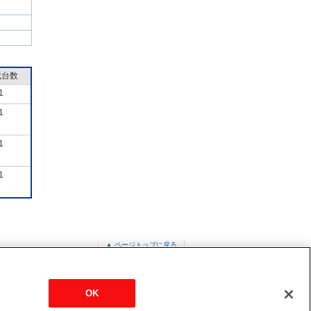
成台数
1
1
1
1
▲ ページトップに戻る
ット形<コンパクトカセット>
PLZ-ZRMP56G3
OK