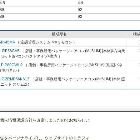
4.5
4.4
89
92
89
92
構成形名
構
AR-45MA
（ 空調管理システム MAリモコン ）
L-RP56GA5
（ 店舗・事務所用パッケージエアコン(Mr.SLIM) [本体]4方向天
カセット形<コンパクトタイプ>室内 ）
LP-P80GWH2
（ 店舗・事務所用パッケージエアコン(Mr.SLIM) [別売]パネ
標準パネル ）
UZ-ZRMP56KA13
（ 店舗・事務所用パッケージエアコン(Mr.SLIM) [本体]室
ニット スリムZR ）
個人情報保護方針を改定しましたのでお知らせい
店舗・事務所用パッケージエアコン(Mr.SLIM)
[本体]スリムZR
4方向天井カセ
告をパーソナライズし、ウェブサイトのトラフィ