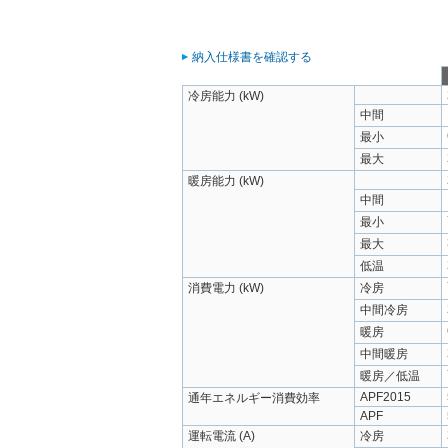
納入仕様書を確認する
冷房能力 (kW)
中間
最小
最大
暖房能力 (kW)
中間
最小
最大
低温
消費電力 (kW)
冷房
中間冷房
暖房
中間暖房
暖房／低温
APF2015
通年エネルギー消費効率
APF
運転電流 (A)
冷房