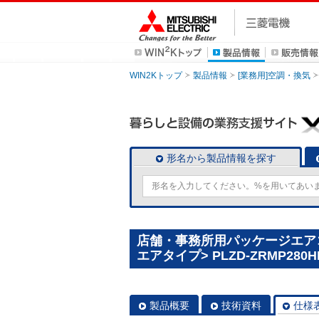
WIN2Kトップ
製品情報
[業務用]空調・換気
形名から製品情報を探す
店舗・事務所用パッケージエアコン(
エアタイプ> PLZD-ZRMP280H
製品概要
技術資料
仕様