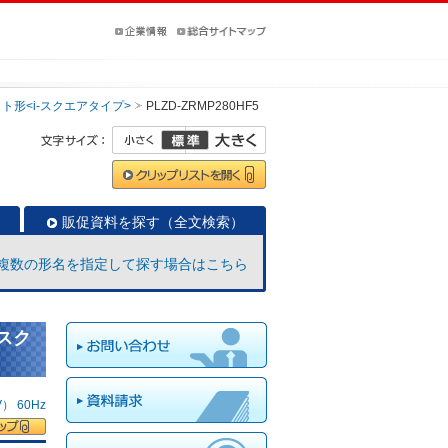
ト形<i-スクエアタイプ>
PLZD-ZRMP280HF5
販促資料を探す（全文検索）
複数の形名を指定して探す場合はこちら
-スク
 60Hz