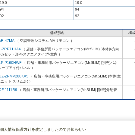
19.0
19.0
94
94
92
92
構成形名
構
AR-47MA
（ 空調管理システム MAリモコン ）
L-ZRP71HA4
（ 店舗・事務所用パッケージエアコン(Mr.SLIM) [本体]4方向
カセット形<i-スクエアタイプ>室内 ）
LP-P160HWF
（ 店舗・事務所用パッケージエアコン(Mr.SLIM) [別売]パネ
ムーブアイ付パネル ）
UZ-ZRMP280KA5
（ 店舗・事務所用パッケージエアコン(Mr.SLIM) [本体]室
ニット スリムZR ）
DF-1111R9
（ 店舗・事務所用パッケージエアコン(Mr.SLIM) [別売]分配管
個人情報保護方針を改定しましたのでお知らせい
店舗・事務所用パッケージエアコン(Mr.SLIM)
[本体]スリムZR
4方向天井カセッ