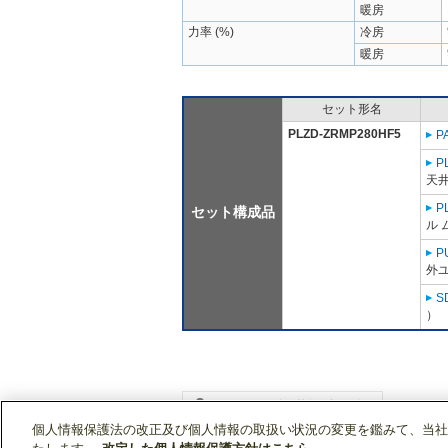
暖房
力率 (%)
冷房
暖房
セット形名
PLZD-ZRMP280HF5
P
P
天井
P
セット構成品
ル 
P
外ユ
S
）
個人情報保護法の改正及び個人情報の取扱い状況の変更を鑑みて、当社
WIN2Kトップ
製品情報
[業務用]空調・換気