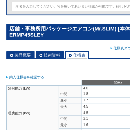
店舗・事務所用パッケージエアコン(Mr.SLIM) [本体
ERMP45SLEY
仕様表ダウ
製品概要
技術資料
仕様表
納入仕様書を確認する
50Hz
4.0
冷房能力 (kW)
1.8
中間
1.7
最小
4.5
最大
4.5
暖房能力 (kW)
2.1
中間
1.6
最小