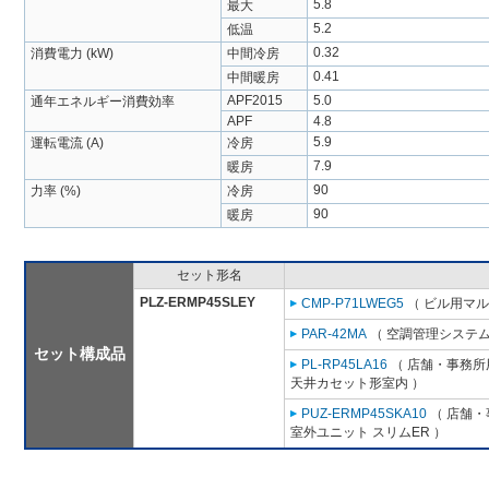
5.8
最大
5.2
低温
0.32
消費電力 (kW)
中間冷房
0.41
中間暖房
APF2015
5.0
通年エネルギー消費効率
APF
4.8
5.9
運転電流 (A)
冷房
7.9
暖房
90
力率 (%)
冷房
90
暖房
セット形名
PLZ-ERMP45SLEY
CMP-P71LWEG5
（ ビル用マル
PAR-42MA
（ 空調管理システム
セット構成品
PL-RP45LA16
（ 店舗・事務所用
天井カセット形室内 ）
PUZ-ERMP45SKA10
（ 店舗・事
室外ユニット スリムER ）