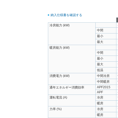
納入仕様書を確認する
冷房能力 (kW)
中間
最小
最大
暖房能力 (kW)
中間
最小
最大
低温
消費電力 (kW)
中間冷房
中間暖房
APF2015
通年エネルギー消費効率
APF
運転電流 (A)
冷房
暖房
力率 (%)
冷房
暖房