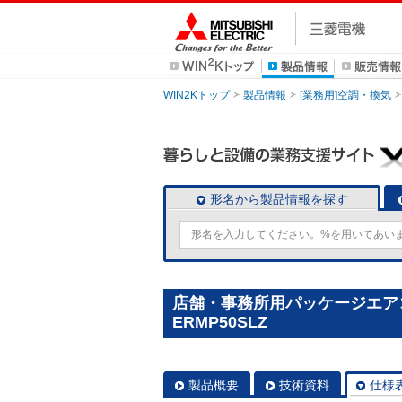
WIN2Kトップ
製品情報
[業務用]空調・換気
形名から製品情報を探す
店舗・事務所用パッケージエアコン(M
ERMP50SLZ
製品概要
技術資料
仕様