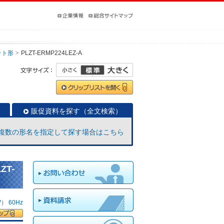
ット形
PLZT-ERMP224LEZ-A
販促資料を探す（全文検索）
複数の形名を指定して探す場合はこちら
ZT-
 60Hz