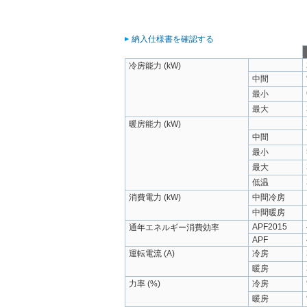
納入仕様書を確認する
冷房能力 (kW)
中間
最小
最大
暖房能力 (kW)
中間
最小
最大
低温
消費電力 (kW)
中間冷房
中間暖房
APF2015
通年エネルギー消費効率
APF
運転電流 (A)
冷房
暖房
力率 (%)
冷房
暖房