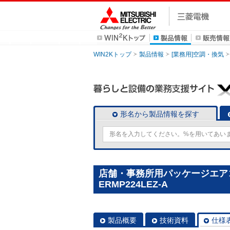
WIN2Kトップ
製品情報
[業務用]空調・換気
形名から製品情報を探す
店舗・事務所用パッケージエアコン(M
ERMP224LEZ-A
製品概要
技術資料
仕様