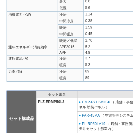
6.6
最大
5.6
低温
1.14
消費電力 (kW)
冷房
0.38
中間冷房
1.59
暖房
0.45
中間暖房
2.76
暖房／低温
APF2015
5.2
通年エネルギー消費効率
APF
4.8
3.7
運転電流 (A)
冷房
5.2
暖房
89
力率 (%)
冷房
89
暖房
セット形名
PLZ-ERMP50L3
CMP-P71LWHG6
（ 店舗・事務所
ネル 塗装パネル ）
PAR-45MA
（ 空調管理システム
セット構成品
PL-RP50LA19
（ 店舗・事務所用
天井カセット形室内 ）