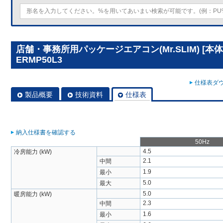
店舗・事務所用パッケージエアコン(Mr.SLIM) [本体
ERMP50L3
仕様表ダウ
製品概要
技術資料
仕様表
納入仕様書を確認する
50Hz
4.5
冷房能力 (kW)
2.1
中間
1.9
最小
5.0
最大
5.0
暖房能力 (kW)
2.3
中間
1.6
最小