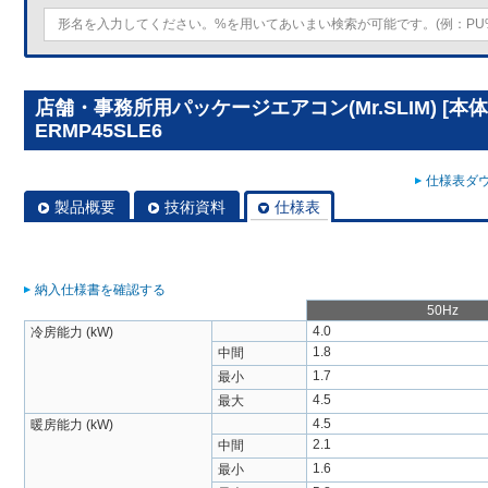
店舗・事務所用パッケージエアコン(Mr.SLIM) [本体
ERMP45SLE6
仕様表ダウ
製品概要
技術資料
仕様表
納入仕様書を確認する
50Hz
4.0
冷房能力 (kW)
1.8
中間
1.7
最小
4.5
最大
4.5
暖房能力 (kW)
2.1
中間
1.6
最小