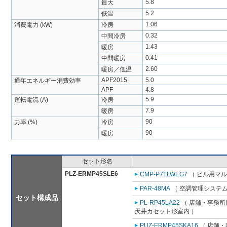
5.8
最大
5.2
低温
1.06
消費電力 (kW)
冷房
0.32
中間冷房
1.43
暖房
0.41
中間暖房
2.60
暖房／低温
APF2015
5.0
通年エネルギー消費効率
APF
4.8
5.9
運転電流 (A)
冷房
7.9
暖房
90
力率 (%)
冷房
90
暖房
セット形名
PLZ-ERMP45SLE6
CMP-P71LWEG7
（ ビル用マル
PAR-48MA
（ 空調管理システム
セット構成品
PL-RP45LA22
（ 店舗・事務所用
天井カセット形室内 ）
PUZ-ERMP45SKA16
（ 店舗・事