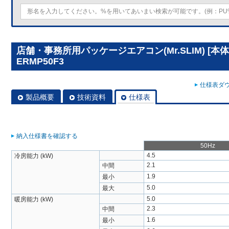
店舗・事務所用パッケージエアコン(Mr.SLIM) [本体
ERMP50F3
仕様表ダウ
製品概要
技術資料
仕様表
納入仕様書を確認する
50Hz
4.5
冷房能力 (kW)
2.1
中間
1.9
最小
5.0
最大
5.0
暖房能力 (kW)
2.3
中間
1.6
最小