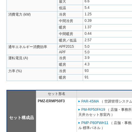
6.6
最大
5.4
低温
1.25
消費電力 (kW)
冷房
0.39
中間冷房
1.37
暖房
0.44
中間暖房
2.57
暖房／低温
APF2015
5.0
通年エネルギー消費効率
APF
5.0
3.9
運転電流 (A)
冷房
4.3
暖房
93
力率 (%)
冷房
91
暖房
セット形名
PMZ-ERMP50F3
PAR-45MA
（ 空調管理システム
PM-RP50FA19
（ 店舗・事務所用
天井カセット形室内 ）
セット構成品
PMP-P80FWH11
（ 店舗・事務所
ル 標準パネル ）