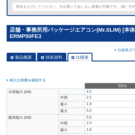
店舗・事務所用パッケージエアコン(Mr.SLIM) [本体
ERMP50FE3
仕様表ダウ
製品概要
技術資料
仕様表
納入仕様書を確認する
50Hz
4.5
冷房能力 (kW)
2.1
中間
1.9
最小
5.0
最大
5.0
暖房能力 (kW)
2.3
中間
1.6
最小