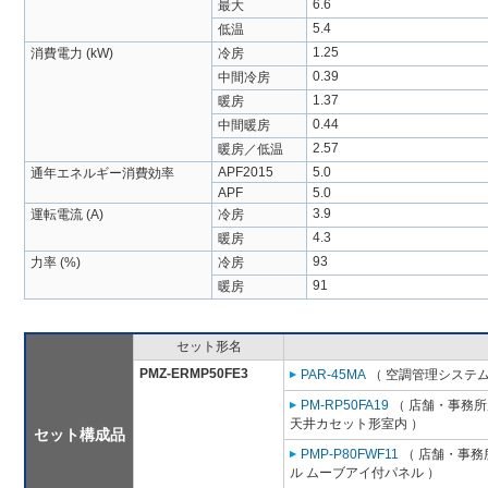
6.6
最大
5.4
低温
1.25
消費電力 (kW)
冷房
0.39
中間冷房
1.37
暖房
0.44
中間暖房
2.57
暖房／低温
APF2015
5.0
通年エネルギー消費効率
APF
5.0
3.9
運転電流 (A)
冷房
4.3
暖房
93
力率 (%)
冷房
91
暖房
セット形名
PMZ-ERMP50FE3
PAR-45MA
（ 空調管理システム
PM-RP50FA19
（ 店舗・事務所用
天井カセット形室内 ）
セット構成品
PMP-P80FWF11
（ 店舗・事務所
ル ムーブアイ付パネル ）