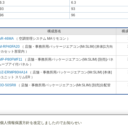
6.3
6.3
93
93
96
96
構成形名
構
AR-46MA
（ 空調管理システム MAリモコン ）
M-RP40FA20
（ 店舗・事務所用パッケージエアコン(Mr.SLIM) [本体]1方向
井カセット形室内 ）
MP-P80FWF11
（ 店舗・事務所用パッケージエアコン(Mr.SLIM) [別売]パネ
ムーブアイ付パネル ）
UZ-ERMP80HA14
（ 店舗・事務所用パッケージエアコン(Mr.SLIM) [本体]
ユニット スリムER ）
DD-50SR8
（ 店舗・事務所用パッケージエアコン(Mr.SLIM) [別売]分配管
個人情報保護方針を改定しましたのでお知らせい
店舗・事務所用パッケージエアコン(Mr.SLIM)
[本体]スリムER
1方向天井カセ