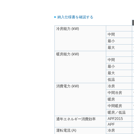
納入仕様書を確認する
冷房能力 (kW)
中間
最小
最大
暖房能力 (kW)
中間
最小
最大
低温
消費電力 (kW)
冷房
中間冷房
暖房
中間暖房
暖房／低温
APF2015
通年エネルギー消費効率
APF
運転電流 (A)
冷房