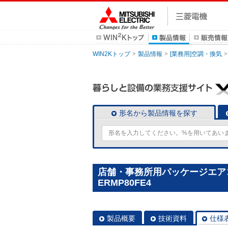
WIN2Kトップ
製品情報
[業務用]空調・換気
形名から製品情報を探す
店舗・事務所用パッケージエアコン(M
ERMP80FE4
製品概要
技術資料
仕様