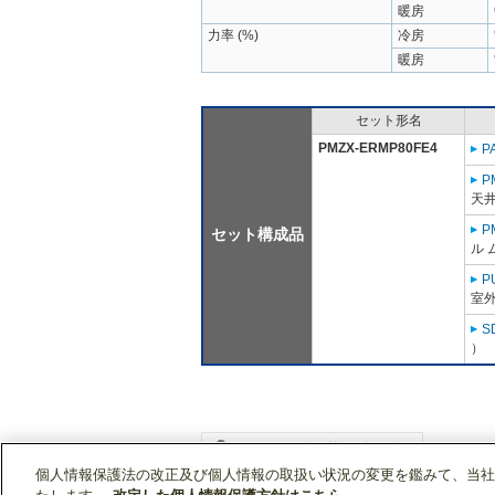
暖房
力率 (%)
冷房
暖房
セット形名
PMZX-ERMP80FE4
P
P
天
P
セット構成品
ル 
P
室外
S
）
個人情報保護法の改正及び個人情報の取扱い状況の変更を鑑みて、当社
WIN2Kトップ
製品情報
[業務用]空調・換気