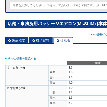
店舗・事務所用パッケージエアコン(Mr.SLIM) [本体]
仕様表ダウ
製品概要
技術資料
仕様表
納入仕様書を確認する
50Hz
3.6
冷房能力 (kW)
1.8
中間
1.6
最小
4.0
最大
4.0
暖房能力 (kW)
1.8
中間
1.6
最小
5.2
最大