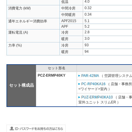
4.0
低温
0.32
消費電力 (kW)
中間冷房
0.34
中間暖房
APF2015
5.1
通年エネルギー消費効率
APF
5.2
2.8
運転電流 (A)
冷房
3.0
暖房
93
力率 (%)
冷房
94
暖房
セット形名
PCZ-ERMP40KY
PAR-42MA
（ 空調管理システム
PC-RP40KA16
（ 店舗・事務所用
セット構成品
<ワイヤード>室内 ）
PUZ-ERMP40KA10
（ 店舗・事務
室外ユニット スリムER ）