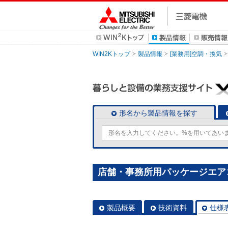
WIN2Kトップ
製品情報
[業務用]空調・換気
形名から製品情報を探す
店舗・事務所用パッケージエアコン(Mr
製品概要
技術資料
仕様