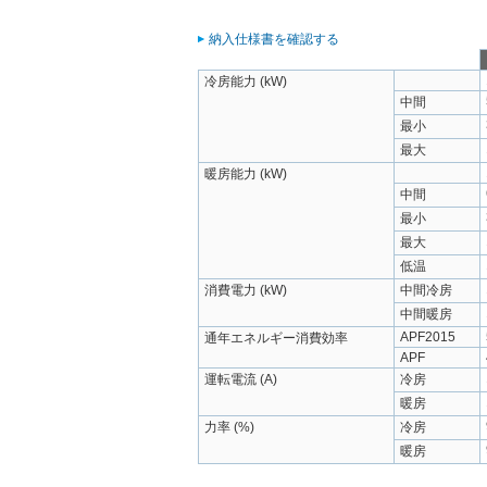
納入仕様書を確認する
冷房能力 (kW)
中間
最小
最大
暖房能力 (kW)
中間
最小
最大
低温
消費電力 (kW)
中間冷房
中間暖房
APF2015
通年エネルギー消費効率
APF
運転電流 (A)
冷房
暖房
力率 (%)
冷房
暖房