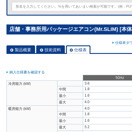
店舗・事務所用パッケージエアコン(Mr.SLIM) [本体]
仕様表ダウ
製品概要
技術資料
仕様表
納入仕様書を確認する
50Hz
3.6
冷房能力 (kW)
1.8
中間
1.6
最小
4.0
最大
4.0
暖房能力 (kW)
1.8
中間
1.6
最小
5.2
最大