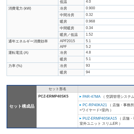
4.0
低温
0.900
消費電力 (kW)
冷房
0.32
中間冷房
0.968
暖房
0.34
中間暖房
1.52
暖房／低温
APF2015
5.1
通年エネルギー消費効率
APF
5.2
4.8
運転電流 (A)
冷房
5.1
暖房
93
力率 (%)
冷房
94
暖房
セット形名
PCZ-ERMP40SK5
PAR-47MA
（ 空調管理システム
PC-RP40KA21
（ 店舗・事務所用
セット構成品
<ワイヤード>室内 ）
PUZ-ERMP40SKA15
（ 店舗・事
室外ユニット スリムER ）