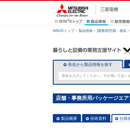
WIN2Kトップ
製品情報
[業務用]空調・換気
形名から製品情報を探す
店舗・事務所用パッケージエアコン(Mr
製品概要
技術資料
仕様