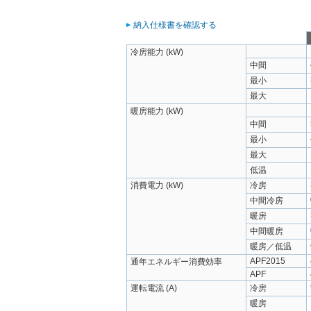
納入仕様書を確認する
冷房能力 (kW)
中間
最小
最大
暖房能力 (kW)
中間
最小
最大
低温
消費電力 (kW)
冷房
中間冷房
暖房
中間暖房
暖房／低温
APF2015
通年エネルギー消費効率
APF
運転電流 (A)
冷房
暖房