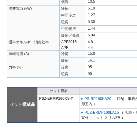
13.5
低温
5.19
消費電力 (kW)
冷房
1.27
中間冷房
5.30
暖房
1.44
中間暖房
6.04
暖房／低温
APF2015
4.8
通年エネルギー消費効率
APF
4.4
15.8
運転電流 (A)
冷房
16.1
暖房
95
力率 (%)
冷房
95
暖房
セット形名
PSZ-ERMP160K5-Y
PS-RP160KA20
（ 店舗・事務所
セット構成品
形室内 ）
PUZ-ERMP160LA15
（ 店舗・事
室外ユニット スリムER ）