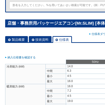
店舗・事務所用パッケージエアコン(Mr.SLIM) [本体]ス
仕様表ダウ
製品概要
技術資料
仕様表
納入仕様書を確認する
50Hz
14.0
冷房能力 (kW)
6.3
中間
4.5
最小
16.0
最大
16.0
暖房能力 (kW)
7.2
中間
4.5
最小
19.0
最大