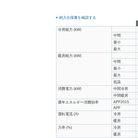
納入仕様書を確認する
冷房能力 (kW)
中間
最小
最大
暖房能力 (kW)
中間
最小
最大
低温
消費電力 (kW)
中間冷房
中間暖房
APF2015
通年エネルギー消費効率
APF
運転電流 (A)
冷房
暖房
力率 (%)
冷房
暖房