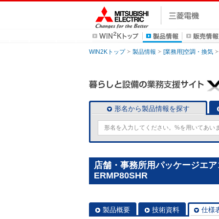
WIN2Kトップ
製品情報
[業務用]空調・換気
形名から製品情報を探す
店舗・事務所用パッケージエアコン(M
ERMP80SHR
製品概要
技術資料
仕様