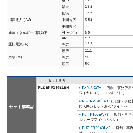
5.0
最小
18.2
最大
13.5
低温
0.92
消費電力 (kW)
中間冷房
1
中間暖房
APF2015
5.8
通年エネルギー消費効率
APF
5.7
12.3
運転電流 (A)
冷房
11.1
暖房
90
力率 (%)
冷房
90
暖房
セット形名
PLZ-ERP140ELEH
PAR-SK3TA
（ 店舗・事務所用パッ
ワイヤレスリモコンキット ）
PL-ERP140EA3
（ 店舗・事務所用
セット構成品
向天井カセット形<ファインパワー
PLP-P160EWF3
（ 店舗・事務所
ル ムーブアイ付パネル ）
PUZ-ERP140LA3
（ 店舗・事務所