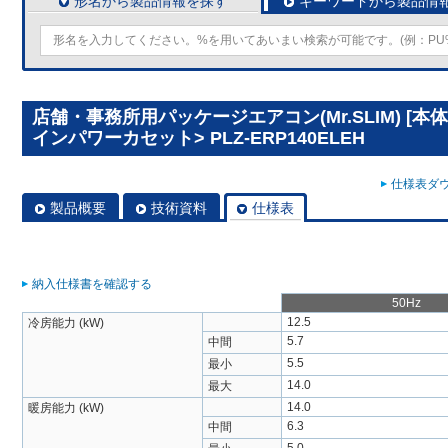
形名から製品情報を探す
キーワードから製品情
店舗・事務所用パッケージエアコン(Mr.SLIM) [本
インパワーカセット> PLZ-ERP140ELEH
仕様表ダウ
製品概要
技術資料
仕様表
納入仕様書を確認する
50Hz
12.5
冷房能力 (kW)
5.7
中間
5.5
最小
14.0
最大
14.0
暖房能力 (kW)
6.3
中間