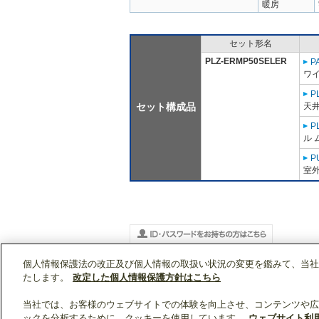
暖房
セット形名
PLZ-ERMP50SELER
P
ワ
P
セット構成品
天
P
ル 
P
室外
個人情報保護法の改正及び個人情報の取扱い状況の変更を鑑みて、当社
WIN2Kトップ
製品情報
[業務用]空調・換気
PLZ-ERMP50SELER
たします。
改定した個人情報保護方針はこちら
当社では、お客様のウェブサイトでの体験を向上させ、コンテンツや広
ックを分析するために、クッキーを使用しています。
ウェブサイト利