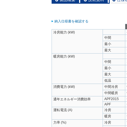
納入仕様書を確認する
冷房能力 (kW)
中間
最小
最大
暖房能力 (kW)
中間
最小
最大
低温
消費電力 (kW)
中間冷房
中間暖房
APF2015
通年エネルギー消費効率
APF
運転電流 (A)
冷房
暖房
力率 (%)
冷房