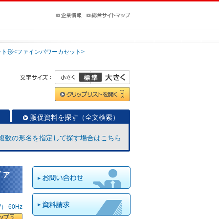
ット形<ファインパワーカセット>
販促資料を探す（全文検索）
複数の形名を指定して探す場合はこちら
ファ
 60Hz