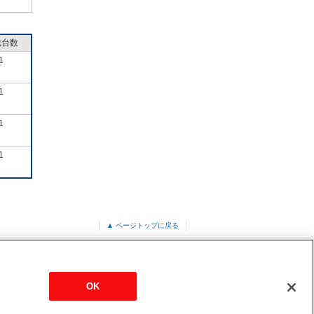
成台数
1
1
1
1
▲ ページトップに戻る
ット形<ファインパワーカセット>
OK