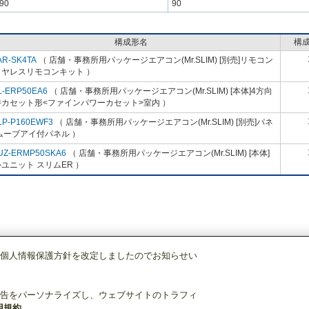
90
90
構成形名
構
AR-SK4TA
（ 店舗・事務所用パッケージエアコン(Mr.SLIM) [別売]リモコン
イヤレスリモコンキット ）
L-ERP50EA6
（ 店舗・事務所用パッケージエアコン(Mr.SLIM) [本体]4方向
井カセット形<ファインパワーカセット>室内 ）
LP-P160EWF3
（ 店舗・事務所用パッケージエアコン(Mr.SLIM) [別売]パネ
ムーブアイ付パネル ）
UZ-ERMP50SKA6
（ 店舗・事務所用パッケージエアコン(Mr.SLIM) [本体]
ユニット スリムER ）
個人情報保護方針を改定しましたのでお知らせい
店舗・事務所用パッケージエアコン(Mr.SLIM)
[本体]スリムER
4方向天井カセ
告をパーソナライズし、ウェブサイトのトラフィ
用規約