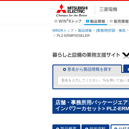
WIN2Kトップ
製品情報
[業務用]空調・換気
PLZ-ERMP50SELER
形名から製品情報を探す
店舗・事務所用パッケージエアコン(
インパワーカセット> PLZ-ERMP
製品概要
技術資料
仕様