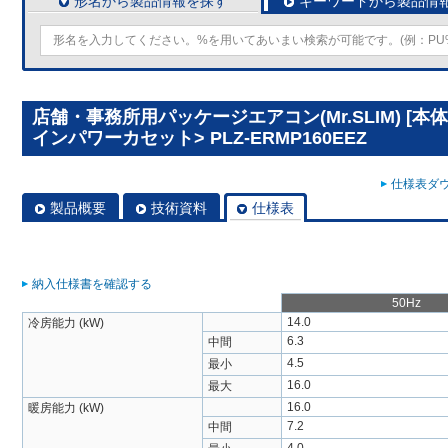
形名から製品情報を探す
キーワードから製品情
店舗・事務所用パッケージエアコン(Mr.SLIM) [本
インパワーカセット> PLZ-ERMP160EEZ
仕様表ダウ
製品概要
技術資料
仕様表
納入仕様書を確認する
50Hz
14.0
冷房能力 (kW)
6.3
中間
4.5
最小
16.0
最大
16.0
暖房能力 (kW)
7.2
中間