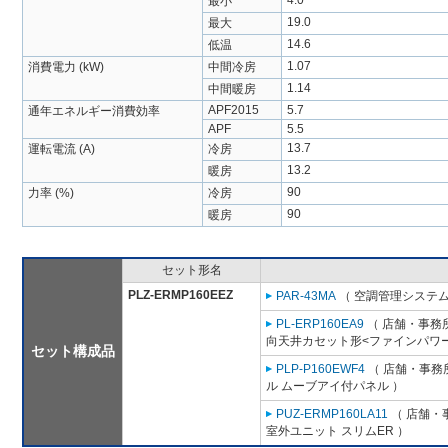
4.0
最小
19.0
最大
14.6
低温
1.07
消費電力 (kW)
中間冷房
1.14
中間暖房
APF2015
5.7
通年エネルギー消費効率
APF
5.5
13.7
運転電流 (A)
冷房
13.2
暖房
90
力率 (%)
冷房
90
暖房
セット形名
PLZ-ERMP160EEZ
PAR-43MA
（ 空調管理システム
PL-ERP160EA9
（ 店舗・事務所用
向天井カセット形<ファインパワー
セット構成品
PLP-P160EWF4
（ 店舗・事務所
ル ムーブアイ付パネル ）
PUZ-ERMP160LA11
（ 店舗・事
室外ユニット スリムER ）