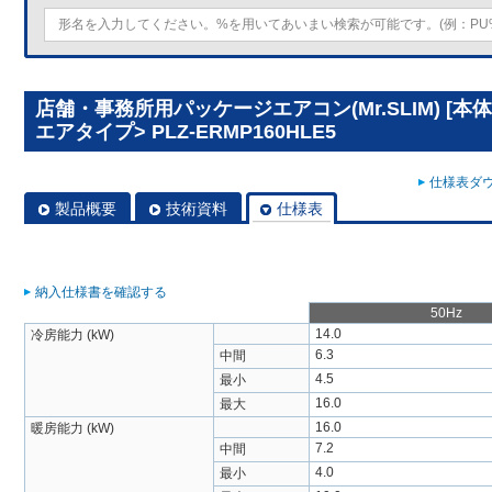
店舗・事務所用パッケージエアコン(Mr.SLIM) [本
エアタイプ> PLZ-ERMP160HLE5
仕様表ダウ
製品概要
技術資料
仕様表
納入仕様書を確認する
50Hz
14.0
冷房能力 (kW)
6.3
中間
4.5
最小
16.0
最大
16.0
暖房能力 (kW)
7.2
中間
4.0
最小