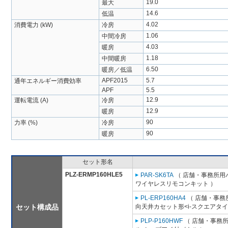
19.0
最大
14.6
低温
4.02
消費電力 (kW)
冷房
1.06
中間冷房
4.03
暖房
1.18
中間暖房
6.50
暖房／低温
APF2015
5.7
通年エネルギー消費効率
APF
5.5
12.9
運転電流 (A)
冷房
12.9
暖房
90
力率 (%)
冷房
90
暖房
セット形名
PLZ-ERMP160HLE5
PAR-SK6TA
（ 店舗・事務所用パッ
ワイヤレスリモコンキット ）
PL-ERP160HA4
（ 店舗・事務所
セット構成品
向天井カセット形<i-スクエアタイ
PLP-P160HWF
（ 店舗・事務所用