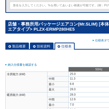
店舗・事務所用パッケージエアコン(Mr.SLIM) [本
エアタイプ> PLZX-ERMP280HE5
仕様表ダウ
製品概要
技術資料
仕様表
納入仕様書を確認する
50Hz
25.0
冷房能力 (kW)
11.3
中間
6.8
最小
28.0
最大
28.0
暖房能力 (kW)
12.6
中間
7.0
最小