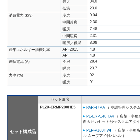
34.0
最大
23.0
低温
9.04
消費電力 (kW)
冷房
2.30
中間冷房
7.48
暖房
2.31
中間暖房
8.08
暖房／低温
APF2015
4.8
通年エネルギー消費効率
APF
4.8
28.4
運転電流 (A)
冷房
23.7
暖房
92
力率 (%)
冷房
91
暖房
セット形名
PLZX-ERMP280HE5
PAR-47MA
（ 空調管理システム
PL-ERP140HA4
（ 店舗・事務所
向天井カセット形<i-スクエアタイ
PLP-P160HWF
（ 店舗・事務所用
セット構成品
ル ムーブアイ付パネル ）