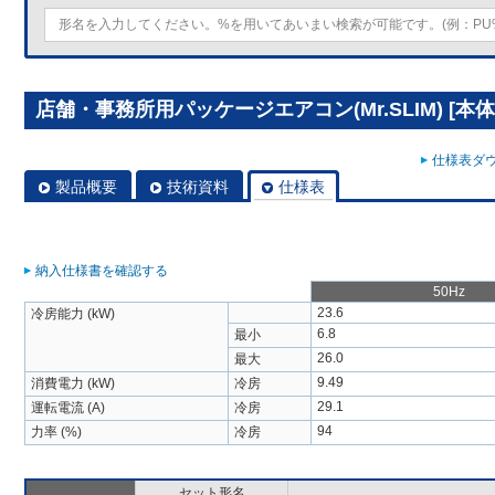
店舗・事務所用パッケージエアコン(Mr.SLIM) [本体]
仕様表ダウ
製品概要
技術資料
仕様表
納入仕様書を確認する
50Hz
23.6
冷房能力 (kW)
6.8
最小
26.0
最大
9.49
消費電力 (kW)
冷房
29.1
運転電流 (A)
冷房
94
力率 (%)
冷房
セット形名