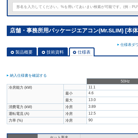
店舗・事務所用パッケージエアコン(Mr.SLIM) [本体]
仕様表ダウ
製品概要
技術資料
仕様表
納入仕様書を確認する
50Hz
11.1
冷房能力 (kW)
4.6
最小
13.0
最大
3.89
消費電力 (kW)
冷房
12.5
運転電流 (A)
冷房
90
力率 (%)
冷房
セット形名