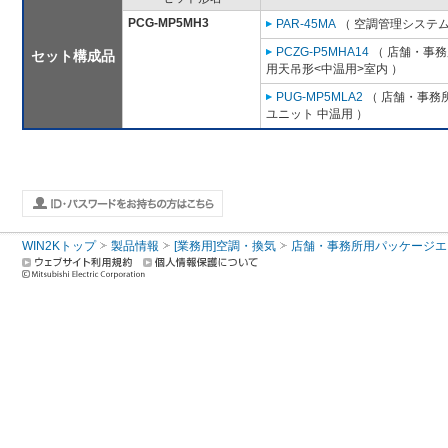
PCG-MP5MH3
PAR-45MA
（ 空調管理システム
PCZG-P5MHA14
（ 店舗・事務所
セット構成品
用天吊形<中温用>室内 ）
PUG-MP5MLA2
（ 店舗・事務所用
ユニット 中温用 ）
WIN2Kトップ
製品情報
[業務用]空調・換気
店舗・事務所用パッケージエアコン