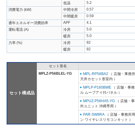
5.2
低温
0.57
消費電力 (kW)
中間冷房
0.59
中間暖房
APF
4.1
通年エネルギー消費効率
5.0
運転電流 (A)
冷房
5.0
暖房
92
力率 (%)
冷房
92
暖房
セット形名
MPLZ-P56BLEL-YG
MPL-RP56BA2
（ 店舗・事務所用
天井カセット形室内 ）
MPLP-P160BWE
（ 店舗・事務所
セット構成品
ル ムーブアイ付パネル ）
MPUZ-P56HA5-YG
（ 店舗・事務
外ユニット 沖縄専用 ）
PAR-SW9RA
（ 店舗・事務所用パ
ン ワイヤレスリモコンキット ）