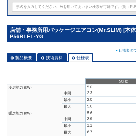
店舗・事務所用パッケージエアコン(Mr.SLIM) [本体
P56BLEL-YG
仕様表ダウ
製品概要
技術資料
仕様表
50Hz
5.0
冷房能力 (kW)
2.3
中間
2.0
最小
5.6
最大
5.6
暖房能力 (kW)
2.6
中間
2.2
最小
6.7
最大