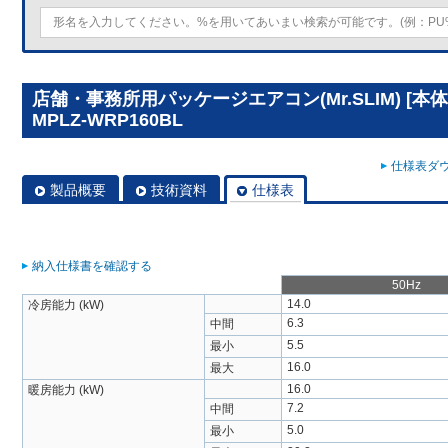
店舗・事務所用パッケージエアコン(Mr.SLIM) [
MPLZ-WRP160BL
仕様表ダウ
製品概要
技術資料
仕様表
納入仕様書を確認する
50Hz
14.0
冷房能力 (kW)
6.3
中間
5.5
最小
16.0
最大
16.0
暖房能力 (kW)
7.2
中間
5.0
最小