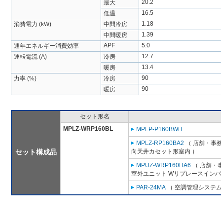
20.2
最大
16.5
低温
1.18
消費電力 (kW)
中間冷房
1.39
中間暖房
APF
5.0
通年エネルギー消費効率
12.7
運転電流 (A)
冷房
13.4
暖房
90
力率 (%)
冷房
90
暖房
セット形名
MPLZ-WRP160BL
MPLP-P160BWH
MPLZ-RP160BA2
（ 店舗・事務所
セット構成品
向天井カセット形室内 ）
MPUZ-WRP160HA6
（ 店舗・事
室外ユニット Wリプレースインバ
PAR-24MA
（ 空調管理システム