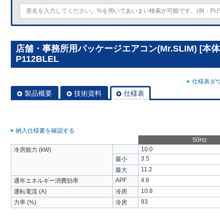
店舗・事務所用パッケージエアコン(Mr.SLIM) [本体
P112BLEL
仕様表ダウ
製品概要
技術資料
仕様表
納入仕様書を確認する
50Hz
10.0
冷房能力 (kW)
3.5
最小
11.2
最大
APF
4.8
通年エネルギー消費効率
10.8
運転電流 (A)
冷房
93
力率 (%)
冷房