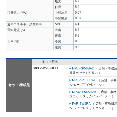
6.7
最大
5.2
低温
0.57
消費電力 (kW)
中間冷房
0.59
中間暖房
APF
4.1
通年エネルギー消費効率
8.8
運転電流 (A)
冷房
8.9
暖房
90
力率 (%)
冷房
90
暖房
セット形名
MPLZ-P56SBLEL
MPL-RP56BA2
（ 店舗・事務所用
天井カセット形室内 ）
MPLP-P160BWE
（ 店舗・事務所
セット構成品
ル ムーブアイ付パネル ）
MPUZ-P56SHA5
（ 店舗・事務所
ユニット スリムインバーター ）
PAR-SW9RA
（ 店舗・事務所用パ
ン ワイヤレスリモコンキット ）