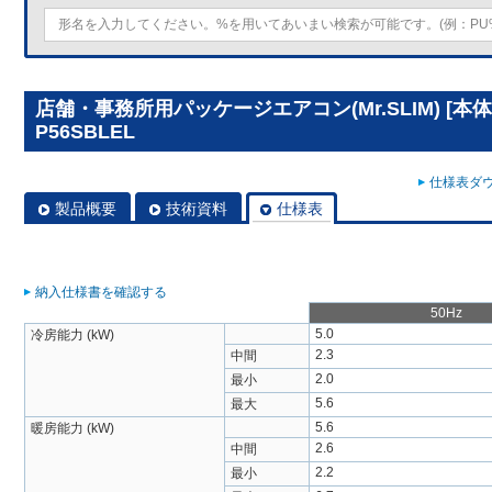
店舗・事務所用パッケージエアコン(Mr.SLIM) [本体
P56SBLEL
仕様表ダウ
製品概要
技術資料
仕様表
納入仕様書を確認する
50Hz
5.0
冷房能力 (kW)
2.3
中間
2.0
最小
5.6
最大
5.6
暖房能力 (kW)
2.6
中間
2.2
最小