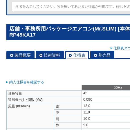
店舗・事務所用パッケージエアコン(Mr.SLIM) [本
RP45KA17
仕様表ダウ
製品概要
技術資料
仕様表
別売品
納入仕様書を確認する
50Hz
45
形番容量
0.090
送風機出力×個数 (kW)
13.0
風量 (m3/min)
強
11.0
中
10.0
弱
9.0
静