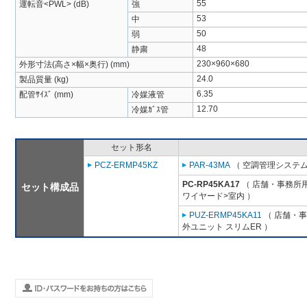
55
運転音<PWL> (dB)
強
53
中
50
弱
48
静粛
230×960×680
外形寸法(高さ×幅×奥行) (mm)
24.0
製品質量 (kg)
6.35
配管ｻｲｽﾞ (mm)
冷媒液管
12.70
冷媒ｶﾞｽ管
セット形名
PCZ-ERMP45KZ
PAR-43MA
（ 空調管理システム
PC-RP45KA17
（ 店舗・事務所用パ
セット構成品
ワイヤード>室内 ）
PUZ-ERMP45KA11
（ 店舗・事務
外ユニット スリムER ）