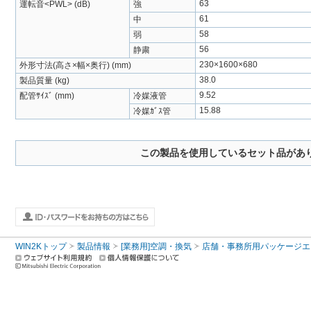
63
運転音<PWL> (dB)
強
61
中
58
弱
56
静粛
230×1600×680
外形寸法(高さ×幅×奥行) (mm)
38.0
製品質量 (kg)
9.52
配管ｻｲｽﾞ (mm)
冷媒液管
15.88
冷媒ｶﾞｽ管
この製品を使用しているセット品があ
WIN2Kトップ
製品情報
[業務用]空調・換気
店舗・事務所用パッケージエアコン