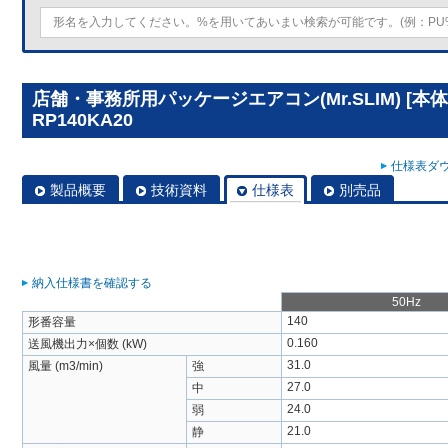
店舗・事務所用パッケージエアコン(Mr.SLIM) [本
RP140KA20
仕様表ダウ
製品概要
技術資料
仕様表
別売品
納入仕様書を確認する
50Hz
140
形番容量
0.160
送風機出力×個数 (kW)
31.0
風量 (m3/min)
強
27.0
中
24.0
弱
21.0
静