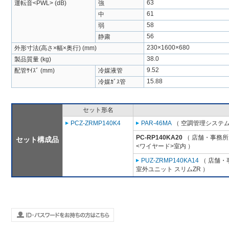
63
運転音<PWL> (dB)
強
61
中
58
弱
56
静粛
230×1600×680
外形寸法(高さ×幅×奥行) (mm)
38.0
製品質量 (kg)
9.52
配管ｻｲｽﾞ (mm)
冷媒液管
15.88
冷媒ｶﾞｽ管
セット形名
PCZ-ZRMP140K4
PAR-46MA
（ 空調管理システム
PC-RP140KA20
（ 店舗・事務所用
セット構成品
<ワイヤード>室内 ）
PUZ-ZRMP140KA14
（ 店舗・事
室外ユニット スリムZR ）