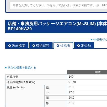
店舗・事務所用パッケージエアコン(Mr.SLIM) [本
RP140KA20
仕様表ダウ
製品概要
技術資料
仕様表
別売品
納入仕様書を確認する
50Hz
140
形番容量
0.160
送風機出力×個数 (kW)
31.0
風量 (m3/min)
強
27.0
中
24.0
弱
21.0
静