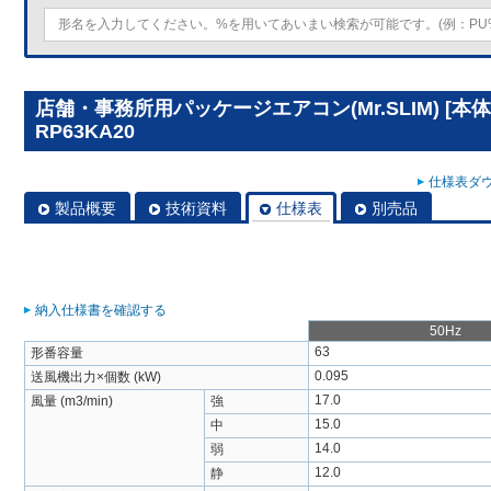
店舗・事務所用パッケージエアコン(Mr.SLIM) [本
RP63KA20
仕様表ダウ
製品概要
技術資料
仕様表
別売品
納入仕様書を確認する
50Hz
63
形番容量
0.095
送風機出力×個数 (kW)
17.0
風量 (m3/min)
強
15.0
中
14.0
弱
12.0
静