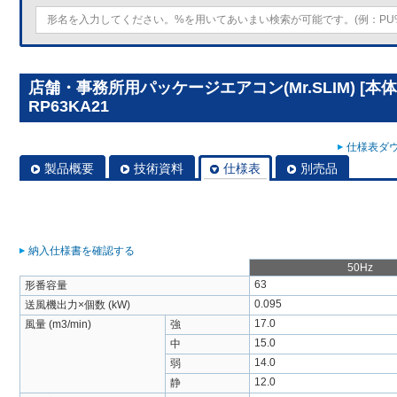
店舗・事務所用パッケージエアコン(Mr.SLIM) [本
RP63KA21
仕様表ダウ
製品概要
技術資料
仕様表
別売品
納入仕様書を確認する
50Hz
63
形番容量
0.095
送風機出力×個数 (kW)
17.0
風量 (m3/min)
強
15.0
中
14.0
弱
12.0
静