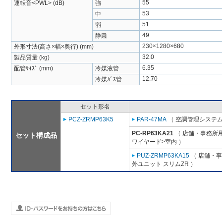
55
運転音<PWL> (dB)
強
53
中
51
弱
49
静粛
230×1280×680
外形寸法(高さ×幅×奥行) (mm)
32.0
製品質量 (kg)
6.35
配管ｻｲｽﾞ (mm)
冷媒液管
12.70
冷媒ｶﾞｽ管
セット形名
PCZ-ZRMP63K5
PAR-47MA
（ 空調管理システム
PC-RP63KA21
（ 店舗・事務所用パ
セット構成品
ワイヤード>室内 ）
PUZ-ZRMP63KA15
（ 店舗・事務
外ユニット スリムZR ）