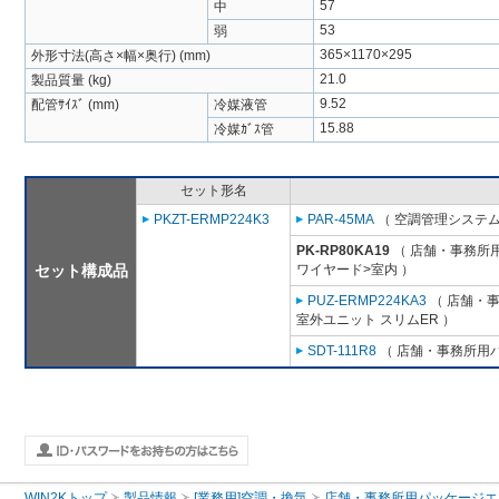
57
中
53
弱
365×1170×295
外形寸法(高さ×幅×奥行) (mm)
21.0
製品質量 (kg)
9.52
配管ｻｲｽﾞ (mm)
冷媒液管
15.88
冷媒ｶﾞｽ管
セット形名
PKZT-ERMP224K3
PAR-45MA
（ 空調管理システム
PK-RP80KA19
（ 店舗・事務所用パ
セット構成品
ワイヤード>室内 ）
PUZ-ERMP224KA3
（ 店舗・事務
室外ユニット スリムER ）
SDT-111R8
（ 店舗・事務所用パッ
WIN2Kトップ
製品情報
[業務用]空調・換気
店舗・事務所用パッケージエアコン