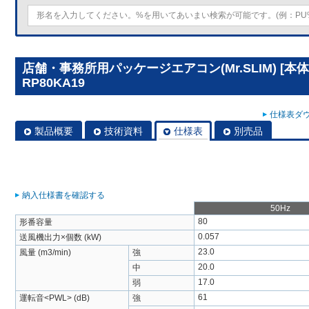
店舗・事務所用パッケージエアコン(Mr.SLIM) [本
RP80KA19
仕様表ダウ
製品概要
技術資料
仕様表
別売品
納入仕様書を確認する
50Hz
80
形番容量
0.057
送風機出力×個数 (kW)
23.0
風量 (m3/min)
強
20.0
中
17.0
弱
61
運転音<PWL> (dB)
強