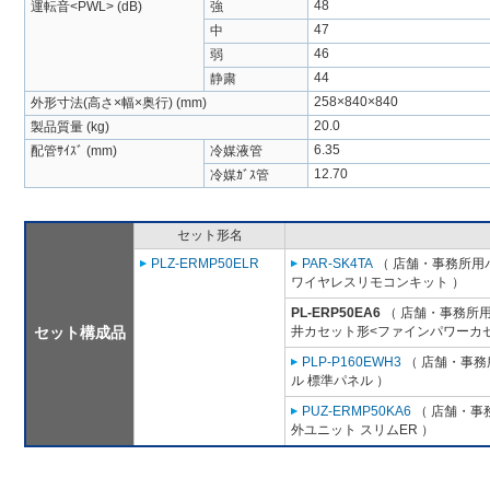
48
運転音<PWL> (dB)
強
47
中
46
弱
44
静粛
258×840×840
外形寸法(高さ×幅×奥行) (mm)
20.0
製品質量 (kg)
6.35
配管ｻｲｽﾞ (mm)
冷媒液管
12.70
冷媒ｶﾞｽ管
セット形名
PLZ-ERMP50ELR
PAR-SK4TA
（ 店舗・事務所用パッ
ワイヤレスリモコンキット ）
PL-ERP50EA6
（ 店舗・事務所用パ
セット構成品
井カセット形<ファインパワーカセ
PLP-P160EWH3
（ 店舗・事務所
ル 標準パネル ）
PUZ-ERMP50KA6
（ 店舗・事務
外ユニット スリムER ）