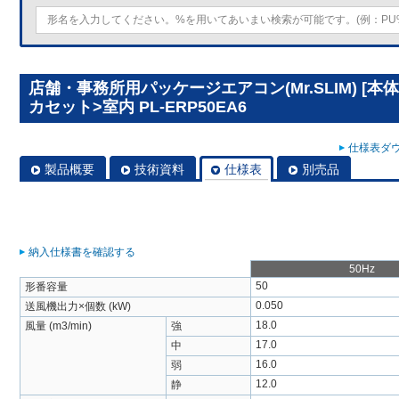
店舗・事務所用パッケージエアコン(Mr.SLIM) [
カセット>室内 PL-ERP50EA6
仕様表ダウ
製品概要
技術資料
仕様表
別売品
納入仕様書を確認する
50Hz
50
形番容量
0.050
送風機出力×個数 (kW)
18.0
風量 (m3/min)
強
17.0
中
16.0
弱
12.0
静