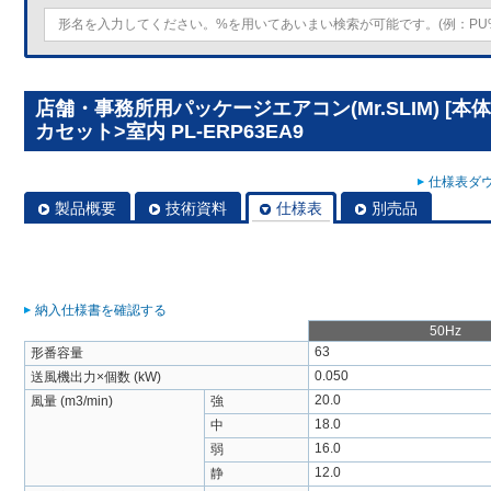
店舗・事務所用パッケージエアコン(Mr.SLIM) [
カセット>室内 PL-ERP63EA9
仕様表ダウ
製品概要
技術資料
仕様表
別売品
納入仕様書を確認する
50Hz
63
形番容量
0.050
送風機出力×個数 (kW)
20.0
風量 (m3/min)
強
18.0
中
16.0
弱
12.0
静