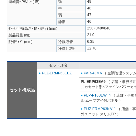
49
運転音<PWL> (dB)
強
48
中
47
弱
46
静粛
258×840×840
外形寸法(高さ×幅×奥行) (mm)
21.0
製品質量 (kg)
6.35
配管ｻｲｽﾞ (mm)
冷媒液管
12.70
冷媒ｶﾞｽ管
セット形名
PLZ-ERMP63EEZ
PAR-43MA
（ 空調管理システム
PL-ERP63EA9
（ 店舗・事務所用パ
井カセット形<ファインパワーカセ
セット構成品
PLP-P160EWF4
（ 店舗・事務所
ル ムーブアイ付パネル ）
PUZ-ERMP63KA11
（ 店舗・事務
外ユニット スリムER ）