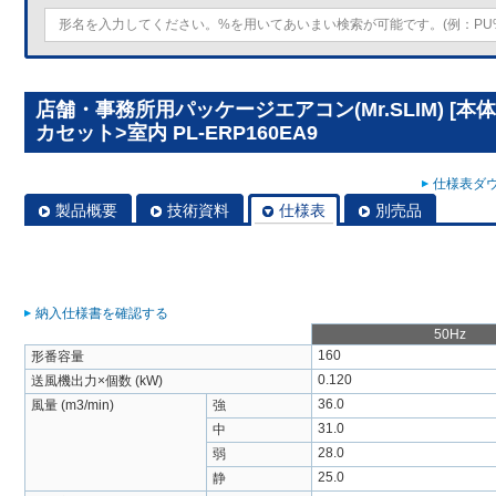
店舗・事務所用パッケージエアコン(Mr.SLIM) [
カセット>室内 PL-ERP160EA9
仕様表ダウ
製品概要
技術資料
仕様表
別売品
納入仕様書を確認する
50Hz
160
形番容量
0.120
送風機出力×個数 (kW)
36.0
風量 (m3/min)
強
31.0
中
28.0
弱
25.0
静