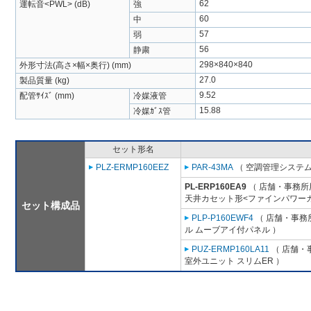
62
運転音<PWL> (dB)
強
60
中
57
弱
56
静粛
298×840×840
外形寸法(高さ×幅×奥行) (mm)
27.0
製品質量 (kg)
9.52
配管ｻｲｽﾞ (mm)
冷媒液管
15.88
冷媒ｶﾞｽ管
セット形名
PLZ-ERMP160EEZ
PAR-43MA
（ 空調管理システム
PL-ERP160EA9
（ 店舗・事務所用
天井カセット形<ファインパワーカ
セット構成品
PLP-P160EWF4
（ 店舗・事務所
ル ムーブアイ付パネル ）
PUZ-ERMP160LA11
（ 店舗・事
室外ユニット スリムER ）