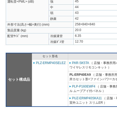
45
運転音<PWL> (dB)
強
44
中
43
弱
42
静粛
258×840×840
外形寸法(高さ×幅×奥行) (mm)
20.0
製品質量 (kg)
6.35
配管ｻｲｽﾞ (mm)
冷媒液管
12.70
冷媒ｶﾞｽ管
セット形名
PLZ-ERMP40SELEZ
PAR-SK5TA
（ 店舗・事務所用パッ
ワイヤレスリモコンキット ）
PL-ERP40EA9
（ 店舗・事務所用パ
セット構成品
井カセット形<ファインパワーカセ
PLP-P160EWF4
（ 店舗・事務所
ル ムーブアイ付パネル ）
PUZ-ERMP40SKA11
（ 店舗・事
室外ユニット スリムER ）