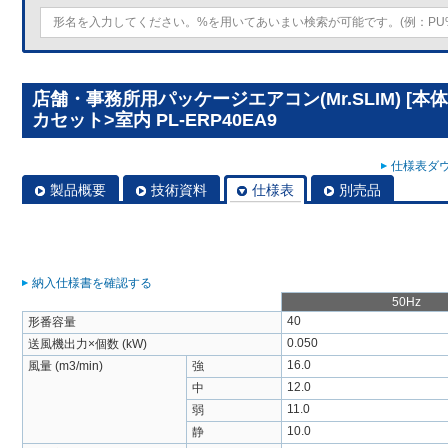
店舗・事務所用パッケージエアコン(Mr.SLIM) [
カセット>室内 PL-ERP40EA9
仕様表ダウ
製品概要
技術資料
仕様表
別売品
納入仕様書を確認する
50Hz
40
形番容量
0.050
送風機出力×個数 (kW)
16.0
風量 (m3/min)
強
12.0
中
11.0
弱
10.0
静