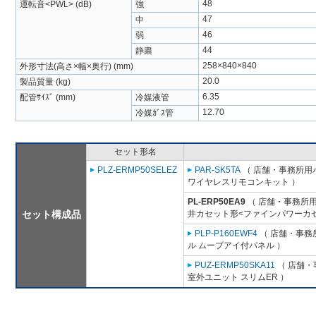
48
運転音<PWL> (dB)
強
47
中
46
弱
44
静粛
258×840×840
外形寸法(高さ×幅×奥行) (mm)
20.0
製品質量 (kg)
6.35
配管ｻｲｽﾞ (mm)
冷媒液管
12.70
冷媒ｶﾞｽ管
セット形名
PLZ-ERMP50SELEZ
PAR-SK5TA
（ 店舗・事務所用パッ
ワイヤレスリモコンキット ）
PL-ERP50EA9
（ 店舗・事務所用パ
セット構成品
井カセット形<ファインパワーカセ
PLP-P160EWF4
（ 店舗・事務所
ル ムーブアイ付パネル ）
PUZ-ERMP50SKA11
（ 店舗・事
室外ユニット スリムER ）