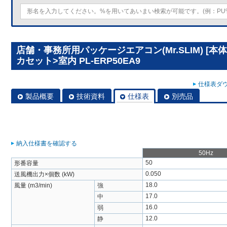
店舗・事務所用パッケージエアコン(Mr.SLIM) [
カセット>室内 PL-ERP50EA9
仕様表ダウ
製品概要
技術資料
仕様表
別売品
納入仕様書を確認する
50Hz
50
形番容量
0.050
送風機出力×個数 (kW)
18.0
風量 (m3/min)
強
17.0
中
16.0
弱
12.0
静