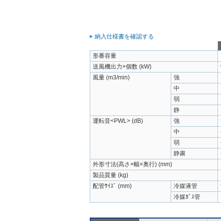
納入仕様書を確認する
形番容量
送風機出力×個数 (kW)
風量 (m3/min)
強
中
弱
静
運転音<PWL> (dB)
強
中
弱
静粛
外形寸法(高さ×幅×奥行) (mm)
製品質量 (kg)
配管ｻｲｽﾞ (mm)
冷媒液管
冷媒ｶﾞｽ管