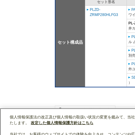
セット形名
PLZD-
P
ZRMP280HLFG3
ワ
PL
井カ
P
セット構成品
ル 
P
別売
P
外ユ
S
）
個人情報保護法の改正及び個人情報の取扱い状況の変更を鑑みて、当社
WIN2Kトップ
製品情報
[業務用]空調・換気
たします。
改定した個人情報保護方針はこちら
当社では、お客様のウェブサイトでの体験を向上させ、コンテンツや広