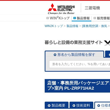
WIN2Kトップ
製品情報
[業務用]空調・換気
形名から製品情報を探す
店舗・事務所用パッケージエアコン(
プ>室内 PL-ZRP71HA2
製品概要
技術資料
仕様