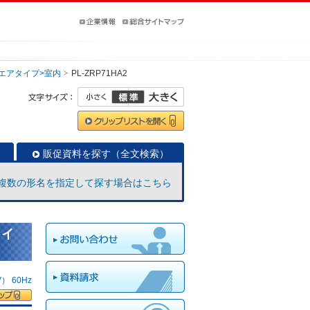
クエアタイプ>室内
PL-ZRP71HA2
販促資料を探す（全文検索）
複数の形名を指定して探す場合はこちら
タイ
 60Hz