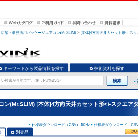
店舗・事務所用パッケージエアコン(Mr.SLIM)
[本体]4方向天井カセット形<i-ス
キーワードから製品情報を探す
技術資料を探す
Mr.SLIM) [本体]4方向天井カセット形<i-スクエア
仕様表ダウンロード（CSV） 50Hz
仕様表ダウンロード（CSV）
表
別売品