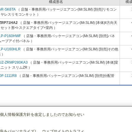
構成形名
構
AR-SK6TA
（ 店舗・事務所用パッケージエアコン(Mr.SLIM) [別売]リモコン
イヤレスリモコンキット ）
-ZRP71HA2
（ 店舗・事務所用パッケージエアコン(Mr.SLIM) [本体]4方向天
セット形<i-スクエアタイプ>室内 ）
LP-P160HWF
（ 店舗・事務所用パッケージエアコン(Mr.SLIM) [別売]パネ
ムーブアイ付パネル ）
LP-U160HLR
（ 店舗・事務所用パッケージエアコン(Mr.SLIM) [別売]その他
 ）
UZ-ZRMP280KA3
（ 店舗・事務所用パッケージエアコン(Mr.SLIM) [本体]室
ニット スリムZR ）
DF-1111R8
（ 店舗・事務所用パッケージエアコン(Mr.SLIM) [別売]分配管
個人情報保護方針を改定しましたのでお知らせい
店舗・事務所用パッケージエアコン(Mr.SLIM)
[本体]4方向天井カセット形<i-ス
告をパーソナライズし、ウェブサイトのトラフィ