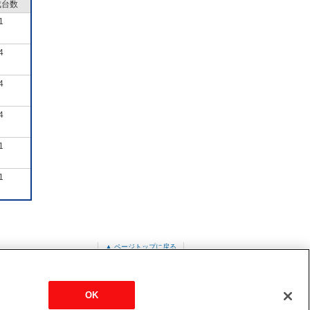
成台数
1
4
4
4
1
1
▲ ページトップに戻る
クエアタイプ>室内
PL-ZRP71HA2
OK