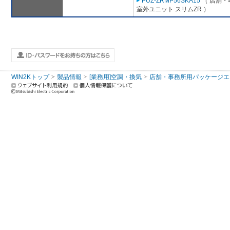
PUZ-ZRMP56SKA15
（ 店舗・事
室外ユニット スリムZR ）
WIN2Kトップ
製品情報
[業務用]空調・換気
店舗・事務所用パッケージエアコン