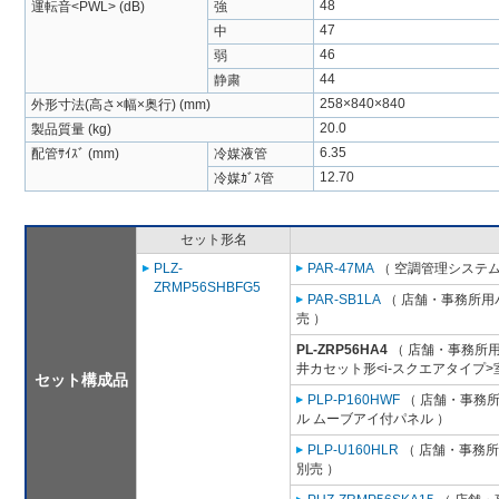
48
運転音<PWL> (dB)
強
47
中
46
弱
44
静粛
258×840×840
外形寸法(高さ×幅×奥行) (mm)
20.0
製品質量 (kg)
6.35
配管ｻｲｽﾞ (mm)
冷媒液管
12.70
冷媒ｶﾞｽ管
セット形名
PLZ-
PAR-47MA
（ 空調管理システム
ZRMP56SHBFG5
PAR-SB1LA
（ 店舗・事務所用パッ
売 ）
PL-ZRP56HA4
（ 店舗・事務所用パ
井カセット形<i-スクエアタイプ>
セット構成品
PLP-P160HWF
（ 店舗・事務所用
ル ムーブアイ付パネル ）
PLP-U160HLR
（ 店舗・事務所用
別売 ）