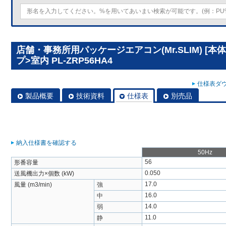
店舗・事務所用パッケージエアコン(Mr.SLIM) [本
プ>室内 PL-ZRP56HA4
仕様表ダウ
製品概要
技術資料
仕様表
別売品
納入仕様書を確認する
50Hz
56
形番容量
0.050
送風機出力×個数 (kW)
17.0
風量 (m3/min)
強
16.0
中
14.0
弱
11.0
静