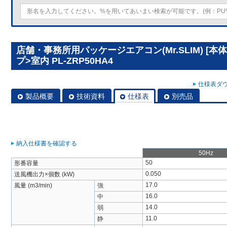
店舗・事務所用パッケージエアコン(Mr.SLIM) [本
プ>室内 PL-ZRP50HA4
仕様表ダウ
製品概要
技術資料
仕様表
別売品
納入仕様書を確認する
50Hz
50
形番容量
0.050
送風機出力×個数 (kW)
17.0
風量 (m3/min)
強
16.0
中
14.0
弱
11.0
静