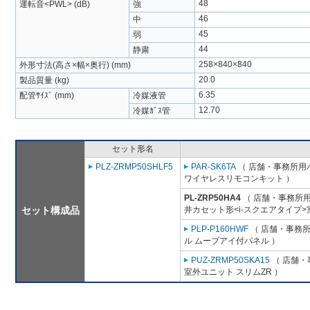
48
運転音<PWL> (dB)
強
46
中
45
弱
44
静粛
258×840×840
外形寸法(高さ×幅×奥行) (mm)
20.0
製品質量 (kg)
6.35
配管ｻｲｽﾞ (mm)
冷媒液管
12.70
冷媒ｶﾞｽ管
セット形名
PLZ-ZRMP50SHLF5
PAR-SK6TA
（ 店舗・事務所用パッ
ワイヤレスリモコンキット ）
PL-ZRP50HA4
（ 店舗・事務所用パ
セット構成品
井カセット形<i-スクエアタイプ>
PLP-P160HWF
（ 店舗・事務所用
ル ムーブアイ付パネル ）
PUZ-ZRMP50SKA15
（ 店舗・事
室外ユニット スリムZR ）