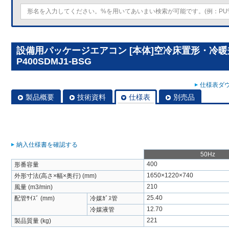
設備用パッケージエアコン [本体]空冷床置形・冷暖兼
P400SDMJ1-BSG
仕様表ダウ
製品概要
技術資料
仕様表
別売品
納入仕様書を確認する
50Hz
400
形番容量
1650×1220×740
外形寸法(高さ×幅×奥行) (mm)
210
風量 (m3/min)
25.40
配管ｻｲｽﾞ (mm)
冷媒ｶﾞｽ管
12.70
冷媒液管
221
製品質量 (kg)