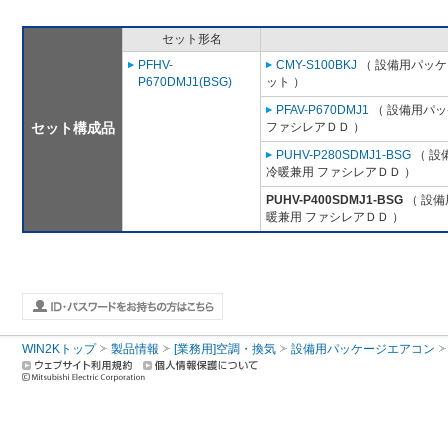
セット形名
PFHV-
CMY-S100BKJ
（ 設備用パッケ
P670DMJ1(BSG)
ット ）
PFAV-P670DMJ1
（ 設備用パッ
セット構成品
ファシレアＤＤ ）
PUHV-P280SDMJ1-BSG
（ 設
冷暖兼用 ファシレアＤＤ ）
PUHV-P400SDMJ1-BSG
（ 設備
暖兼用 ファシレアＤＤ ）
WIN2Kトップ
製品情報
[業務用]空調・換気
設備用パッケージエアコン