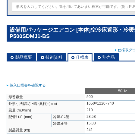
設備用パッケージエアコン [本体]空冷床置形・冷暖兼
P500SDMJ1-BS
仕様表ダウ
製品概要
技術資料
仕様表
別売品
納入仕様書を確認する
50Hz
500
形番容量
1650×1220×740
外形寸法(高さ×幅×奥行) (mm)
210
風量 (m3/min)
28.58
配管ｻｲｽﾞ (mm)
冷媒ｶﾞｽ管
15.88
冷媒液管
241
製品質量 (kg)