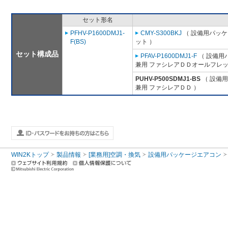
セット形名
PFHV-P1600DMJ1-
CMY-S300BKJ
（ 設備用パッケ
F(BS)
ット ）
セット構成品
PFAV-P1600DMJ1-F
（ 設備用
兼用 ファシレアＤＤオールフレッ
PUHV-P500SDMJ1-BS
（ 設備用
兼用 ファシレアＤＤ ）
WIN2Kトップ
製品情報
[業務用]空調・換気
設備用パッケージエアコン