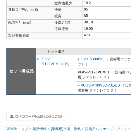
19.2
室内機暖房
85
運転音<PWL> (dB)
冷房
85
暖房
38.10
配管ｻｲｽﾞ (mm)
冷媒ｶﾞｽ管
19.05
冷媒液管
473
製品質量 (kg)
セット形名
PFHV-
CMY-S300BKJ
（ 設備用パッケ
P1120VDMJ1(BS)
ット ）
セット構成品
PFAV-P1120VDMJ1
（ 設備用パ
用 ファシレアＤＤ ）
PUHV-P400VSDMJ1-BS
（ 設
暖兼用 ファシレアＤＤ ）
WIN2Kトップ
製品情報
[業務用]空調・換気
設備用パッケージエアコン