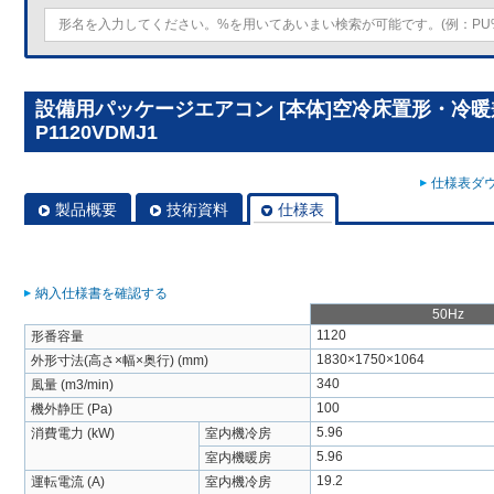
設備用パッケージエアコン [本体]空冷床置形・冷暖兼
P1120VDMJ1
仕様表ダウ
製品概要
技術資料
仕様表
納入仕様書を確認する
50Hz
1120
形番容量
1830×1750×1064
外形寸法(高さ×幅×奥行) (mm)
340
風量 (m3/min)
100
機外静圧 (Pa)
5.96
消費電力 (kW)
室内機冷房
5.96
室内機暖房
19.2
運転電流 (A)
室内機冷房